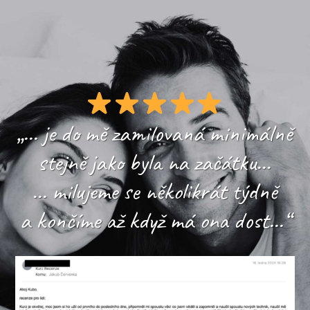
„... je do mě zamilovaná minimálně
stejně jako byla na začátku...
... milujeme se několikrát týdně
a končíme až když má ona dost...“