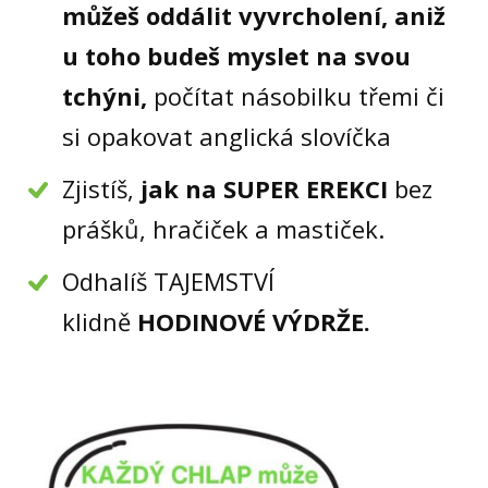
můžeš oddálit vyvrcholení, aniž
u toho budeš myslet na svou
tchýni,
počítat násobilku třemi či
si opakovat anglická slovíčka
Zjistíš,
jak na SUPER EREKCI
bez
prášků, hračiček a mastiček.
Odhalíš TAJEMSTVÍ
klidně
HODINOVÉ VÝDRŽE.