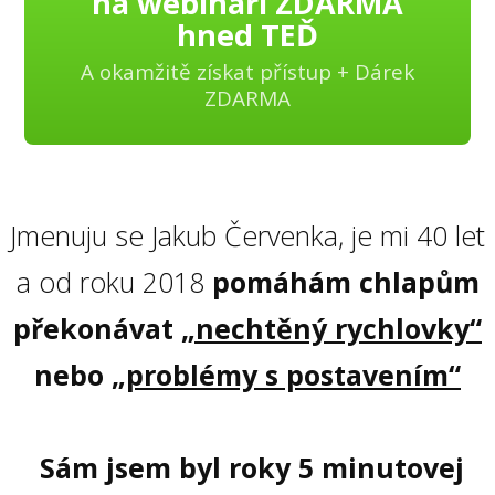
na webináři ZDARMA
hned TEĎ
A okamžitě získat přístup + Dárek
ZDARMA
Jmenuju se Jakub Červenka, je mi 40 let
a od roku 2018
pomáhám chlapům
překonávat
„nechtěný rychlovky“
nebo
„problémy s postavením“
Sám jsem byl roky 5 minutovej