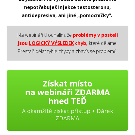
nepotřebuješ injekce testosteronu,
antidepresiva, ani jiné „pomocníčky“.
Na webináři ti odhalím, že
problémy v posteli
jsou
LOGICKÝ VÝSLEDEK
chyb,
které děláme.
Přestaň dělat tyhle chyby a zbavíš se problémů.
Získat místo
na webináři ZDARMA
hned TEĎ
A okamžitě získat přístup + Dárek
ZDARMA