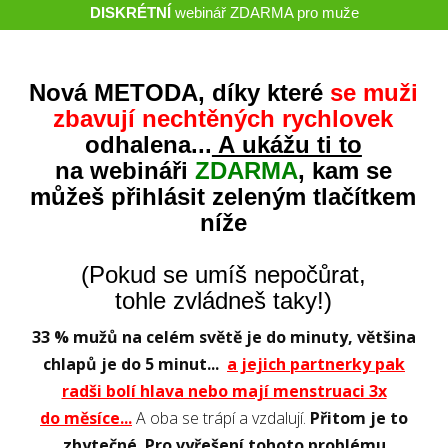
DISKRÉTNÍ
webinář ZDARMA pro muže
Nová METODA, díky které
se muži
zbavují nechtěných rychlovek
odhalena...
A ukážu ti to
na webináři
ZDARMA
, kam se
můžeš přihlásit zeleným tlačítkem
níže
(Pokud se umíš nepočůrat,
tohle zvládneš taky!)
33 % mužů na celém světě je do minuty, většina
chlapů je do 5 minut...
a jejich partnerky pak
radši bolí hlava nebo mají menstruaci 3x
do měsíce...
A oba se trápí a vzdalují.
Přitom je to
zbytečné. Pro vyřešení tohoto problému