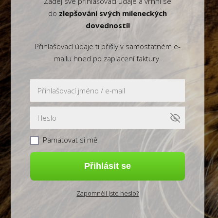
Zadej své přihlašovací údaje a vrhni se
do
zlepšování svých mileneckých
dovedností!
Přihlašovací údaje ti přišly v samostatném e-
mailu hned po zaplacení faktury.
Pamatovat si mě
Přihlásit se
Zapomněli jste heslo?