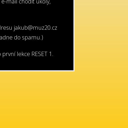
e-mail chodit úkoly,
adresu
jakub@muz20.cz
apadne do spamu.)
 první lekce RESET 1.