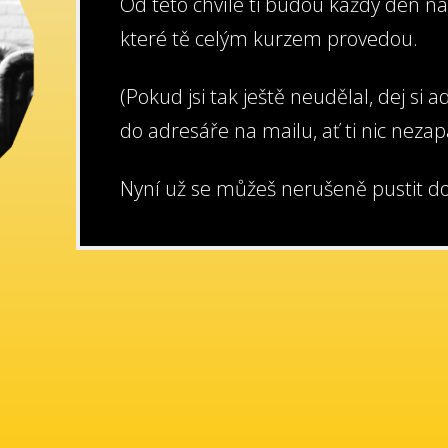
Od této chvíle ti budou každý den na 
které tě celým kurzem provedou.
(Pokud jsi tak ještě neudělal, dej si 
do adresáře na mailu, ať ti nic nez
Nyní už se můžeš nerušeně pustit do