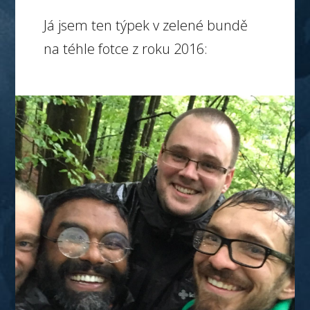
Já jsem ten týpek v zelené bundě
na téhle fotce z roku 2016: