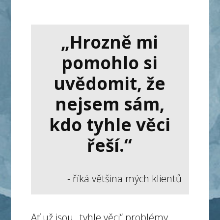
„Hrozně mi
pomohlo si
uvědomit, že
nejsem sám,
kdo tyhle věci
řeší.“
- říká většina mých klientů
Ať už jsou „tyhle věci“ problémy