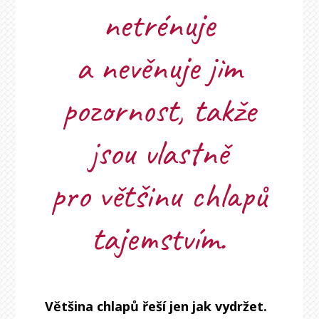
netrénuje
a nevěnuje jim
pozornost, takže
jsou vlastně
pro většinu chlapů
tajemstvím.
Většina chlapů řeší jen jak vydržet.