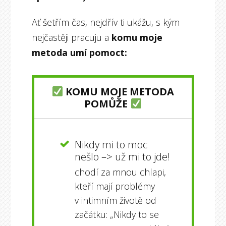
Ať šetřím čas, nejdřív ti ukážu, s kým
nejčastěji pracuju a
komu moje
metoda umí pomoct:
KOMU MOJE METODA
POMŮŽE
Nikdy mi to moc
nešlo –> už mi to jde!
chodí za mnou chlapi,
kteří mají problémy
v intimním životě od
začátku: „Nikdy to se