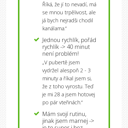
Říká, že jí to nevadí, má
se mnou trpělivost, ale
já bych nejradši chodil
kanálama.“
Jednou rychlík, pořád
rychlík -> 40 minut
není problém!
„V pubertě jsem
vydržel alespoň 2 - 3
minuty a říkal jsem si,
že z toho vyrostu. Teď
je mi 28 a jsem hotovej
po pár vteřinách.“
Mám svojí rutinu,
jinak jsem marnej ->
je to super i bez