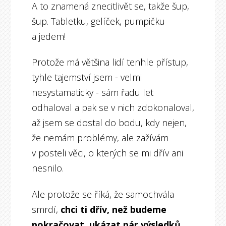
A to znamená znecitlivět se, takže šup,
šup. Tabletku, gelíček, pumpičku
a jedem!
Protože má většina lidí tenhle přístup,
tyhle tajemství jsem - velmi
nesystamaticky - sám řadu let
odhaloval a pak se v nich zdokonaloval,
až jsem se dostal do bodu, kdy nejen,
že nemám problémy, ale zažívám
v posteli věci, o kterých se mi dřív ani
nesnilo.
Ale protože se říká, že samochvála
smrdí,
chci ti dřív, než budeme
pokračovat, ukázat pár výsledků