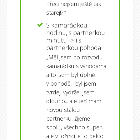
Přeci nejsem ještě tak
starej!?!“
S kamarádkou
hodinu, s partnerkou
minutu -> i s
partnerkou pohoda!
„Měl jsem po rozvodu
kamarádku s výhodama
a to jsem byl úplně
v pohodě, byl jsem
tvrdej, vydržel jsem
dlouho... ale teď mám
novou stálou
partnerku, žijeme
spolu, všechno super,
ale v ložnici je to peklo.