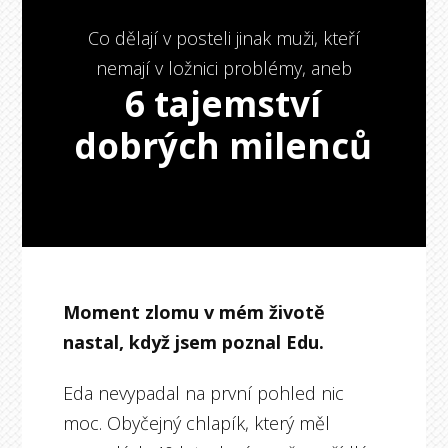
Co dělají v posteli jinak muži, kteří
nemají v ložnici problémy, aneb
6 tajemství
dobrých milenců
Moment zlomu v mém životě
nastal, když jsem poznal Edu.
Eda nevypadal na první pohled nic
moc. Obyčejný chlapík, který měl