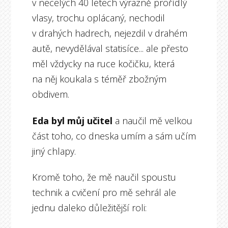
v necelých 40 letech výrazně prořídlý
vlasy, trochu oplácaný, nechodil
v drahých hadrech, nejezdil v drahém
autě, nevydělával statisíce... ale přesto
měl vždycky na ruce kočičku, která
na něj koukala s téměř zbožným
obdivem.
Eda byl můj učitel
a naučil mě velkou
část toho, co dneska umím a sám učím
jiný chlapy.
Kromě toho, že mě naučil spoustu
technik a cvičení pro mě sehrál ale
jednu daleko důležitější roli: