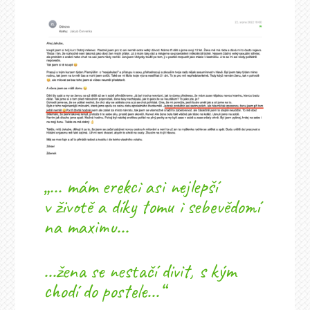
„... mám erekci asi nejlepší
v životě a díky tomu i sebevědomí
na maximu...
...žena se nestačí divit, s kým
chodí do postele...“