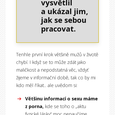
vysvětlil
a ukázal jim,
jak se sebou
pracovat.
Tenhle první krok většině mužů v životě
chybí. I když se to může zdát jako
maličkost a nepodstatná věc, vždyť
žijeme v informační době, tak co by mi
kdo měl říkat... ale uvědom si:
Většinu informací o sexu máme
z porna,
kde se toho o „aktu
fyzické lásky“ moc nenaučíme...