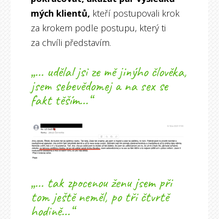
mých klientů,
kteří postupovali krok
za krokem podle postupu, který ti
za chvíli představím.
„... udělal jsi ze mě jinýho člověka,
jsem sebevědomej a na sex se
fakt těším...“
„... tak zpocenou ženu jsem při
tom ještě neměl, po tři čtvrtě
hodině...“