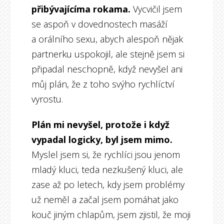
přibývajícíma rokama.
Vycvičil jsem
se aspoň v dovednostech masáží
a orálního sexu, abych alespoň nějak
partnerku uspokojil, ale stejně jsem si
připadal neschopně, když nevyšel ani
můj plán, že z toho svýho rychlíctví
vyrostu.
Plán mi nevyšel, protože i když
vypadal logicky, byl jsem mimo.
Myslel jsem si, že rychlíci jsou jenom
mladý kluci, teda nezkušený kluci, ale
zase až po letech, kdy jsem problémy
už neměl a začal jsem pomáhat jako
kouč jiným chlapům, jsem zjistil, že moji