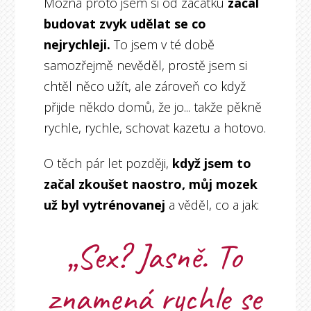
Možná proto jsem si od začátku
začal
budovat zvyk udělat se co
nejrychleji.
To jsem v té době
samozřejmě nevěděl, prostě jsem si
chtěl něco užít, ale zároveň co když
přijde někdo domů, že jo... takže pěkně
rychle, rychle, schovat kazetu a hotovo.
O těch pár let později,
když jsem to
začal zkoušet naostro, můj mozek
už byl vytrénovanej
a věděl, co a jak:
„Sex? Jasně. To
znamená
rychle
se