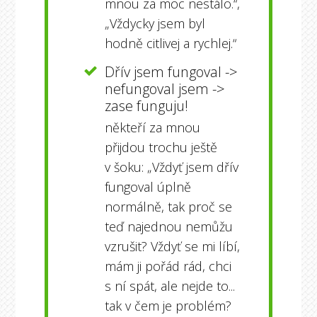
mnou za moc nestálo.“,
„Vždycky jsem byl
hodně citlivej a rychlej.“
Dřív jsem fungoval ->
nefungoval jsem ->
zase funguju!
někteří za mnou
přijdou trochu ještě
v šoku: „Vždyť jsem dřív
fungoval úplně
normálně, tak proč se
teď najednou nemůžu
vzrušit? Vždyť se mi líbí,
mám ji pořád rád, chci
s ní spát, ale nejde to...
tak v čem je problém?