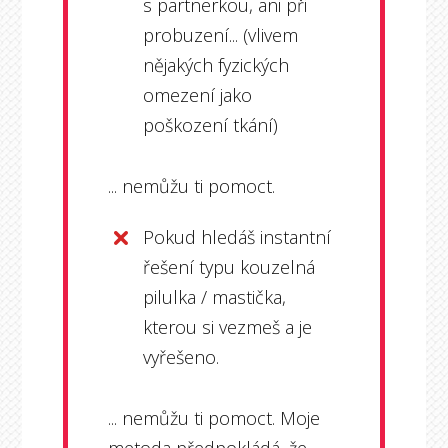
s partnerkou, ani při
probuzení... (vlivem
nějakých fyzických
omezení jako
poškození tkání)
... nemůžu ti pomoct.
Pokud hledáš instantní
řešení typu kouzelná
pilulka / mastička,
kterou si vezmeš a je
vyřešeno.
... nemůžu ti pomoct. Moje
metoda předpokládá, že