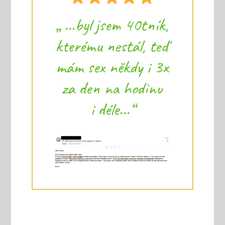
„ ...byl jsem 40tník,
kterému nestál, teď
mám sex někdy i 3x
za den na hodinu
i déle...“