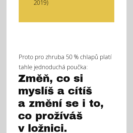
2019)
Proto pro zhruba 50 % chlapů platí
tahle jednoduchá poučka:
Změň, co si
myslíš a cítíš
a změní se i to,
co prožíváš
v ložnici.