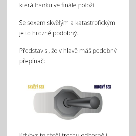
která banku ve finále položí.
Se sexem skvělým a katastrofickým
je to hrozně podobný.
Představ si, že v hlavě máš podobný
přepínač:
Kdybys to chtěl trochu odborněji,