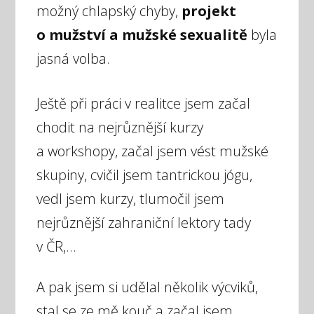
možný chlapský chyby,
projekt
o mužství a mužské sexualitě
byla
jasná volba.
Ještě při práci v realitce jsem začal
chodit na nejrůznější kurzy
a workshopy, začal jsem vést mužské
skupiny, cvičil jsem tantrickou jógu,
vedl jsem kurzy, tlumočil jsem
nejrůznější zahraniční lektory tady
v ČR,...
A pak jsem si udělal několik výcviků,
stal se ze mě kouč a začal jsem