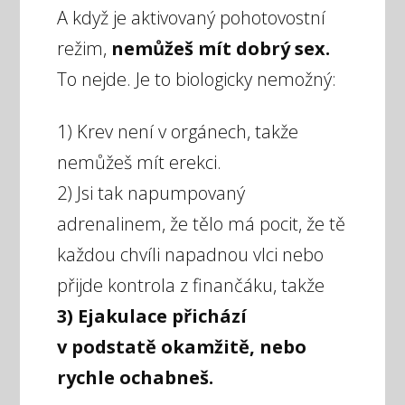
A když je aktivovaný pohotovostní
režim,
nemůžeš mít dobrý sex.
To nejde. Je to biologicky nemožný:
1) Krev není v orgánech, takže
nemůžeš mít erekci.
2) Jsi tak napumpovaný
adrenalinem, že tělo má pocit, že tě
každou chvíli napadnou vlci nebo
přijde kontrola z finančáku, takže
3) Ejakulace přichází
v podstatě okamžitě, nebo
rychle ochabneš.