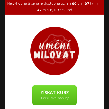
Nejvýhodnější cena je dostupná už jen
dní
0
7
hodin
0
0
4
7
minut
0
8
sekund
ZÍSKAT KURZ
+ exkluzivní bonusy