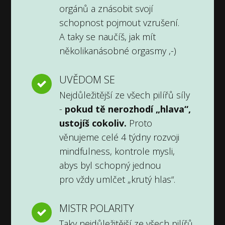
orgánů a znásobit svojí
schopnost pojmout vzrušení.
A taky se naučíš, jak mít
několikanásobné orgasmy ,-)
UVĚDOM SE
Nejdůležitější ze všech pilířů síly
-
pokud tě nerozhodí „hlava“,
ustojíš cokoliv.
Proto
věnujeme celé 4 týdny rozvoji
mindfulness, kontrole mysli,
abys byl schopný jednou
pro vždy umlčet „krutý hlas“.
MISTR POLARITY
Taky nejdůležitější ze všech pilířů