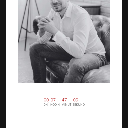
0
0
0
7
4
7
0
8
DNÍ
HODIN
MINUT
SEKUND