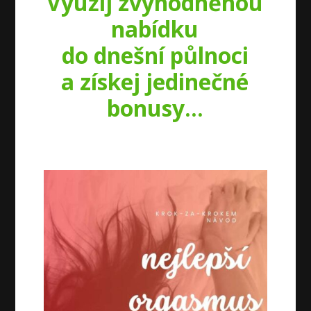
Využij zvýhodněnou
nabídku
do dnešní půlnoci
a získej jedinečné
bonusy...