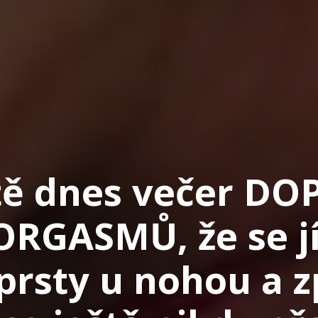
tě dnes večer D
ORGASMŮ, že se j
 prsty u nohou a z