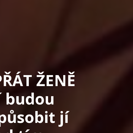
OPŘÁT ŽENĚ
í budou
působit jí