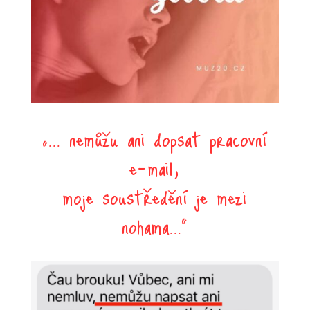
„... nemůžu ani dopsat pracovní
e-mail,
moje soustředění je mezi
nohama...“