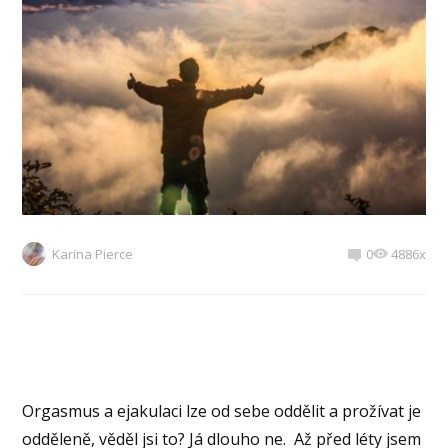
Karina Pierce
0
4886x
Orgasmus a ejakulaci lze od sebe oddělit a prožívat je
odděleně, věděl jsi to? Já dlouho ne.
Až před léty jsem