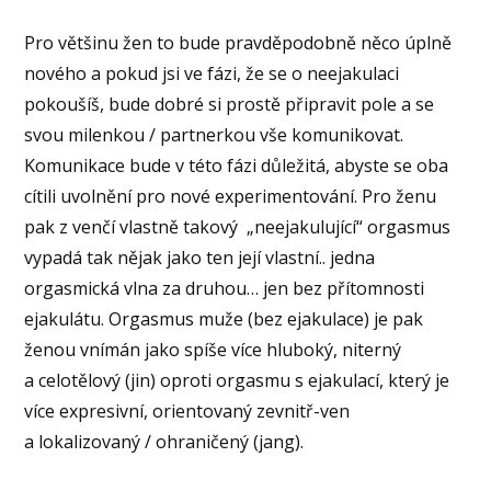
Pro většinu žen to bude pravděpodobně něco úplně
nového a pokud jsi ve fázi, že se o neejakulaci
pokoušíš, bude dobré si prostě připravit pole a se
svou milenkou / partnerkou vše komunikovat.
Komunikace bude v této fázi důležitá, abyste se oba
cítili uvolnění pro nové experimentování. Pro ženu
pak z venčí vlastně takový
„neejakulující“ orgasmus
vypadá tak nějak jako ten její vlastní.. jedna
orgasmická vlna za druhou… jen bez přítomnosti
ejakulátu. Orgasmus muže (bez ejakulace) je pak
ženou vnímán jako spíše více hluboký, niterný
a celotělový (jin) oproti orgasmu s ejakulací, který je
více expresivní, orientovaný zevnitř-ven
a lokalizovaný / ohraničený (jang).