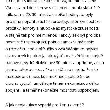
10 nebo 15 minut, ale alespoň 20, 30 minut a déle.
Všude tam, kde jsem se s milencem mohla skutečně
milovat ne 20, 30 minut ale spíše hodiny, to byly
pro mne nejfantastičtější prožitky, intenzivní extáze,
prožitky jednoty a hluboké až mystické zkušenosti.
A stejně tak pro mé milence. Takový sex byl pro oba
nesmírně uspokojující, pokud samozřejmě nešlo
o rozcvičku podle příručky s vystřídáním co nejvíce
divotvorných poloh (a takový tělocvik většinou stejně
pánové nevydrželi déle než 30 minut a upřímně, ani já
jsem o takovou rozcvičku nestála.. a mnoho žen to
má obdobně).
Sex, kde muž neejakuluje (nebo
dlouho vydrží), umožňuje téměř nekonečnou délku
spojení… a téměř nekonečné možnosti uspokojení.
A jak neejakulace vypadá pro ženu z venčí?