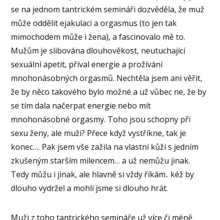
se na jednom tantrickém semináři dozvěděla, že muž
může oddělit ejakulaci a orgasmus (to jen tak
mimochodem může i žena), a fascinovalo mě to.
Mužům je slibována dlouhověkost, neutuchající
sexuální apetit, příval energie a prožívání
mnohonásobných orgasmů. Nechtěla jsem ani věřit,
že by něco takového bylo možné a už vůbec ne, že by
se tím dala načerpat energie nebo mít
mnohonásobné orgasmy. Toho jsou schopny při
sexu ženy, ale muži? Přece když vystříkne, tak je
konec…. Pak jsem vše zažila na vlastní kůži s jedním
zkušeným starším milencem… a už nemůžu jinak.
Tedy můžu i jinak, ale hlavně si vždy říkám.. kéž by
dlouho vydržel a mohli jsme si dlouho hrát.
Muži z toho tantrického semináře už více či méně