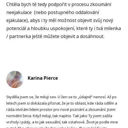
Chtěla bych tě tedy podpořit v procesu zkoumání
neejakulace
(nebo postupného oddalování
ejakulace), abys i ty měl možnost objevit svůj nový
potenciál a hloubku uspokojení, které ty i tvá milenka
/ partnerka ještě můžete objevit a dosáhnout.
Karina Pierce
Styděla jsem se, že miluji sex. U žen se to „údajně“ nenosí. Až po
letech jsem si dokázala přiznat, že je to oblast, kde ráda sdílím a
ráda otvírám lidem prostor pro nové poznání a zkoumání. Jsem
normální žena. Když miluji, tak naplno. Tak jako Ty jsem zažila
vrcholy i pády, a to jak sexuální, tak vztahové. Život je podle mne