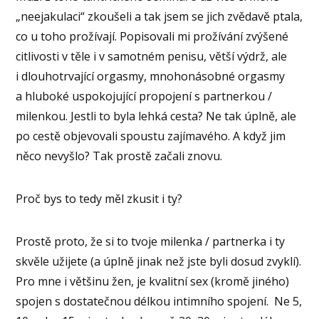
„neejakulaci“ zkoušeli a tak jsem se jich zvědavě ptala,
co u toho prožívají. Popisovali mi prožívání zvýšené
citlivosti v těle i v samotném penisu, větší výdrž, ale
i dlouhotrvající orgasmy, mnohonásobné orgasmy
a hluboké uspokojující propojení s partnerkou /
milenkou. Jestli to byla lehká cesta? Ne tak úplně, ale
po cestě objevovali spoustu zajímavého. A když jim
něco nevyšlo? Tak prostě začali znovu.
Proč bys to tedy měl zkusit i ty?
Prostě proto, že si to tvoje milenka / partnerka i ty
skvěle užijete (a úplně jinak než jste byli dosud zvyklí).
Pro mne i většinu žen, je kvalitní sex (kromě jiného)
spojen s dostatečnou délkou intimního spojení.
Ne 5,