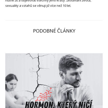
nutné žít a objevovat všechny jeho krásy. Zkoumání života,
sexuality a vztahů se věnuji již více než 10 let.
PODOBNÉ ČLÁNKY