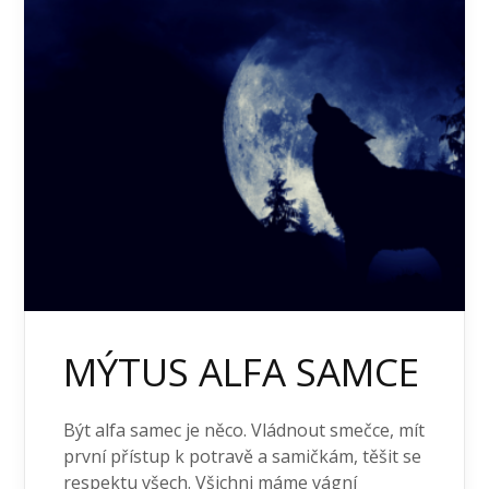
MÝTUS ALFA SAMCE
Být alfa samec je něco. Vládnout smečce, mít
první přístup k potravě a samičkám, těšit se
respektu všech. Všichni máme vágní