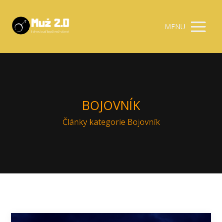
MENU
BOJOVNÍK
Články kategorie Bojovník