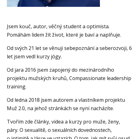
Jsem kouč, autor, věčný student a optimista.
Pomáhám lidem žít život, které je baví a naplňuje.
Od svých 21 let se věnuji sebepoznání a seberozvoji, 6
let jsem vedl kurzy jógy.
Od jara 2016 jsem zapojený do mezinárodního
projektu mužských kruhů, Compassionate leadership
training.
Od ledna 2018 jsem autorem a vlastníkem projektu
Muž 2.0, na jehož stránkách se nyní nacházíte.
Tvořím zde články, videa a kurzy pro muže, ženy,
páry. O sexualitě, o sexuálních dovednostech,
o intimitě a lásce ve vztazích. O tom, jak mít svůj osud