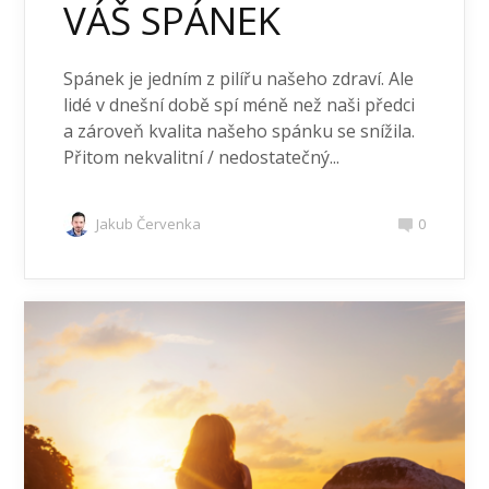
VÁŠ SPÁNEK
Spánek je jedním z pilířu našeho zdraví. Ale
lidé v dnešní době spí méně než naši předci
a zároveň kvalita našeho spánku se snížila.
Přitom nekvalitní / nedostatečný...
Jakub Červenka
0