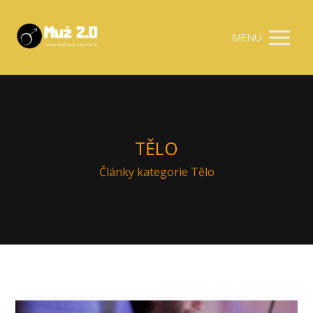
MENU
TĚLO
Články kategorie Tělo