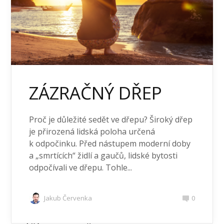
ZÁZRAČNÝ DŘEP
Proč je důležité sedět ve dřepu? Široký dřep
je přirozená lidská poloha určená
k odpočinku. Před nástupem moderní doby
a „smrtících“ židlí a gaučů, lidské bytosti
odpočívali ve dřepu. Tohle...
Jakub Červenka
0