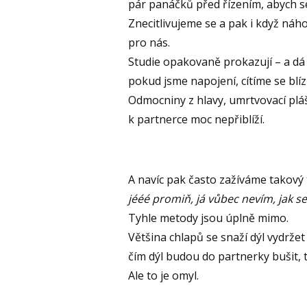
pár panáčků před řízením, abych s
Znecitlivujeme se a pak i když náho
pro nás.
Studie opakovaně prokazují – a dá 
pokud jsme napojení, cítíme se blí
Odmocniny z hlavy, umrtvovací pláš
k partnerce moc nepřiblíží.
A navíc pak často zažíváme takový
jééé promiň, já vůbec nevím, jak se
Tyhle metody jsou úplně mimo.
Většina chlapů se snaží dýl vydržet 
čím dýl budou do partnerky bušit, tí
Ale to je omyl.