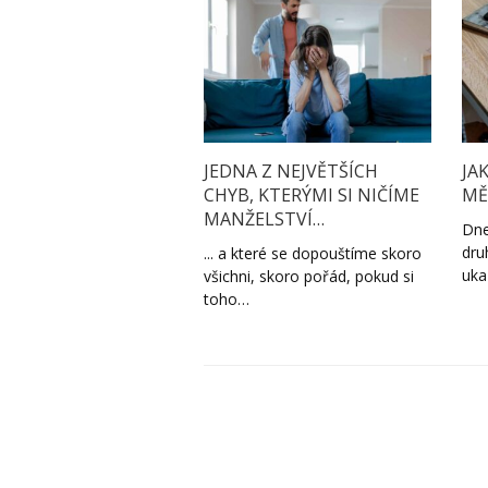
JEDNA Z NEJVĚTŠÍCH
JA
CHYB, KTERÝMI SI NIČÍME
MĚ
MANŽELSTVÍ…
Dne
dru
... a které se dopouštíme skoro
uka
všichni, skoro pořád, pokud si
toho…