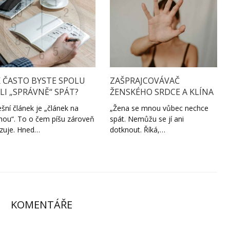
K ČASTO BYSTE SPOLU
ZAŠPRAJCOVÁVAČ
LI „SPRÁVNĚ“ SPÁT?
ŽENSKÉHO SRDCE A KLÍNA
šní článek je „článek na
„Žena se mnou vůbec nechce
hou“. To o čem píšu zároveň
spát. Nemůžu se jí ani
zuje. Hned…
dotknout. Říká,…
KOMENTÁŘE