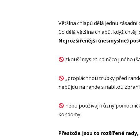
Většina chlapů dělá jednu zásadní 
Co dělá většina chlapů, když chtějí 
Nejrozšířenější (nesmyslné) pos
zkouší myslet na něco jiného (š
„propláchnou trubky před rande
nepůjdu na rande s nabitou zbraní
nebo používají různý pomocníčky,
kondomy.
Přestože jsou to rozšířené rady