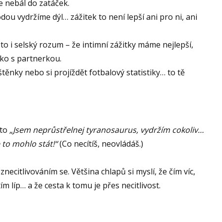
e nebál do zatáček.
dou vydržíme dýl… zážitek to není lepší ani pro ni, ani
to i selský rozum – že intimní zážitky máme nejlepší,
zko s partnerkou.
těnky nebo si projíždět fotbalový statistiky… to tě
 to
„Jsem neprůstřelnej tyranosaurus, vydržím cokoliv…
 to mohlo stát!“
(Co necítíš, neovládáš.)
znecitlivováním se. Většina chlapů si myslí, že čím víc,
m líp… a že cesta k tomu je přes necitlivost.