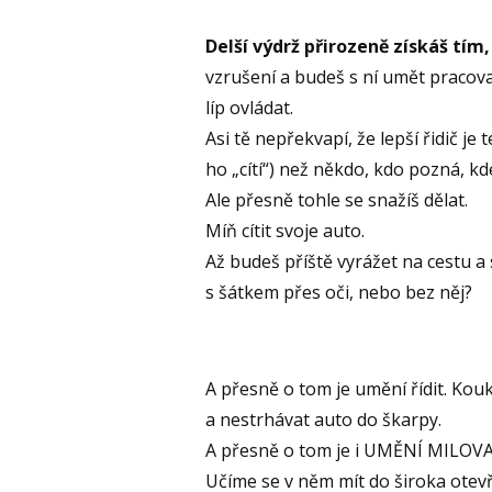
Delší výdrž přirozeně získáš tím,
vzrušení a budeš s ní umět pracova
líp ovládat.
Asi tě nepřekvapí, že lepší řidič je 
ho „cítí“) než někdo, kdo pozná, k
Ale přesně tohle se snažíš dělat.
Míň cítit svoje auto.
Až budeš příště vyrážet na cestu a 
s šátkem přes oči, nebo bez něj?
A přesně o tom je umění řídit. Kouk
a nestrhávat auto do škarpy.
A přesně o tom je i UMĚNÍ MILOVA
Učíme se v něm mít do široka otevř