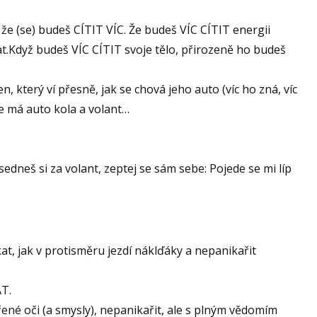
že (se) budeš CÍTIT VÍC. Že budeš VÍC CÍTIT energii
t.Když budeš VÍC CÍTIT svoje tělo, přirozeně ho budeš
ten, který ví přesně, jak se chová jeho auto (víc ho zná, víc
de má auto kola a volant…
sedneš si za volant, zeptej se sám sebe: Pojede se mi líp
at, jak v protisměru jezdí náklďáky a nepanikařit
T.
ené oči (a smysly), nepanikařit, ale s plným vědomím