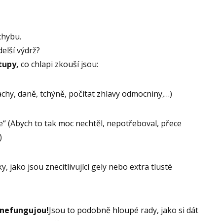
chybu.
delší výdrž?
tupy,
co chlapi zkouší jsou:
achy, daně, tchýně, počítat zhlavy odmocniny,…)
“ (Abych to tak moc nechtěl, nepotřeboval, přece
)
 jako jsou znecitlivující gely nebo extra tlusté
, nefungujou!
Jsou to podobně hloupé rady, jako si dát