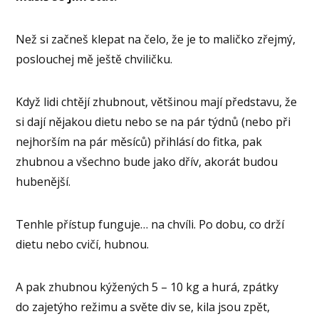
Než si začneš klepat na čelo, že je to maličko zřejmý,
poslouchej mě ještě chviličku.
Když lidi chtějí zhubnout, většinou mají představu, že
si dají nějakou dietu nebo se na pár týdnů (nebo při
nejhorším na pár měsíců) přihlásí do fitka, pak
zhubnou a všechno bude jako dřív, akorát budou
hubenější.
Tenhle přístup funguje… na chvíli. Po dobu, co drží
dietu nebo cvičí, hubnou.
A pak zhubnou kýžených 5 – 10 kg a hurá, zpátky
do zajetýho režimu a světe div se, kila jsou zpět,