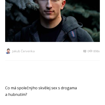
Jakub Červenka
0
898x
Co má společnýho skvělej sex s drogama
a hubnutím?