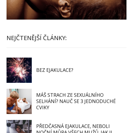
NEJČTENĚJŠÍ ČLÁNKY:
BEZ EJAKULACE?
MÁŠ STRACH ZE SEXUÁLNÍHO
SELHÁNÍ? NAUČ SE 3 JEDNODUCHÉ
CVIKY
PŘEDČASNÁ EJAKULACE, NEBOLI
NOČNÍ MŮRA VŠECH MUŽŮ. JAK JI