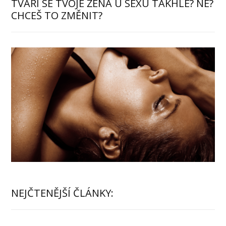
TVÁŘÍ SE TVOJE ŽENA U SEXU TAKHLE? NE?
CHCEŠ TO ZMĚNIT?
NEJČTENĚJŠÍ ČLÁNKY: