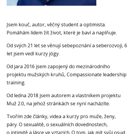
Jsem kouč, autor, věčný student a optimista.
Pomáhám lidem žít život, které je baví a naplňuje.
Od svých 21 let se věnuji sebepoznání a seberozvoji, 6
let jsem vedl kurzy jógy.
Od jara 2016 jsem zapojený do mezinárodního
projektu mužských kruhů, Compassionate leadership
training.
Od ledna 2018 jsem autorem a vlastníkem projektu
Muž 2.0, na jehož stránkách se nyní nacházíte.
Tvořím zde články, videa a kurzy pro muže, ženy,
páry. O sexualitě, o sexuálních dovednostech,
o intimitě a lásce ve vztazích. O tom, jak mít svůj osud