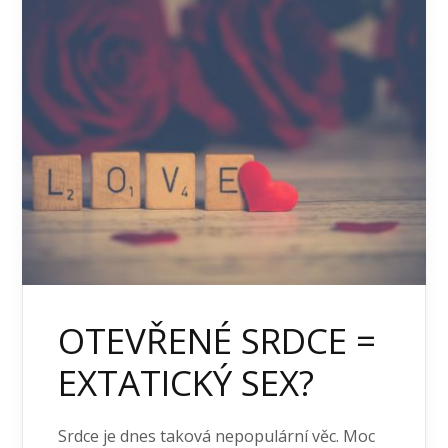
OTEVŘENÉ SRDCE =
EXTATICKÝ SEX?
Srdce je dnes taková nepopulární věc. Moc