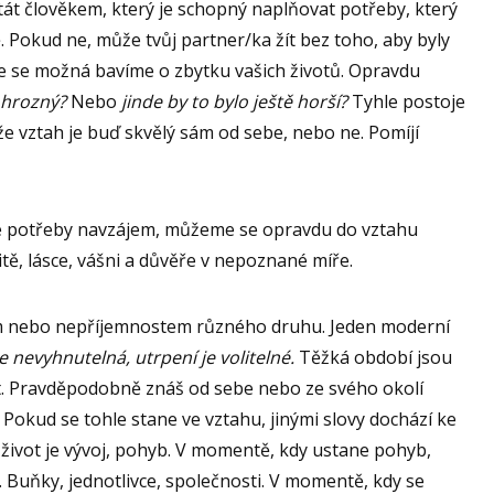
át člověkem, který je schopný naplňovat potřeby, který
 Pokud ne, může tvůj partner/ka žít bez toho, aby byly
e se možná bavíme o zbytku vašich životů. Opravdu
 hrozný?
Nebo
jinde by to bylo ještě horší?
Tyhle postoje
že vztah je buď skvělý sám od sebe, nebo ne. Pomíjí
je potřeby navzájem, můžeme se opravdu do vztahu
imitě, lásce, vášni a důvěře v nepoznané míře.
em nebo nepříjemnostem různého druhu. Jeden moderní
je nevyhnutelná, utrpení je volitelné.
Těžká období jsou
st. Pravděpodobně znáš od sebe nebo ze svého okolí
 Pokud se tohle stane ve vztahu, jinými slovy dochází ke
e život je vývoj, pohyb. V momentě, kdy ustane pohyb,
. Buňky, jednotlivce, společnosti. V momentě, kdy se