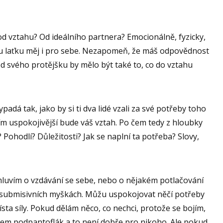
 od vztahu? Od ideálního partnera? Emocionálně, fyzicky,
nou laťku měj i pro sebe. Nezapomeň, že máš odpovědnost
d svého protějšku by mělo být také to, co do vztahu
padá tak, jako by si ti dva lidé vzali za své potřeby toho
tím uspokojivější bude váš vztah. Po čem tedy z hloubky
Pohodlí? Důležitosti? Jak se naplní ta potřeba? Slovy,
luvím o vzdávání se sebe, nebo o nějakém potlačování
 submisivních myškách. Můžu uspokojovat něčí potřeby
místa síly. Pokud dělám něco, co nechci, protože se bojím,
jsem podpantoflák a to není dobře pro nikoho. Ale pokud