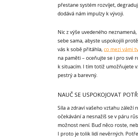
přestane systém rozvíjet, degraduj
dodává nám impulzy k vývoji.
Nic z výše uvedeného neznamená, ž
sebe sama, abyste uspokojili protěj
vás k sobě přitáhla,
co mezi vámi tv
na paměti – oceňujte se i pro své r
k situacím. I tím totiž umožňujete
pestrý a barevný.
NAUČ SE USPOKOJOVAT POTŘ
Síla a zdraví vašeho vztahu záleží
očekávání a nesnažíš se v páru růst
možnost není. Buď něco roste, neb
I proto je tolik lidí nevěrných. Po