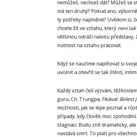
nemůžeš, nechceš dát? Můžeš se st
má ten druhý? Pokud ano, výborně.
ty potřeby naplněné? Uvědom si, ž
chcete žít ve vztahu, který
není tak
většinou odráží naivitu představy, 
nutnost na vztahu pracovat.
Když se naučíme naplňovat si svo
uvolnit a otevřít se tak štěstí, int
Každý vztah čelí výzvám, těžkost
guru, Ch. Trungpa, říkával:
Bolest 
možnosti, jak se lépe poznat a rů
případy, kdy člověk moc zpohodlní.
stagnaci. Budu znít dramaticky, al
nastává smrt. To platí pro všechno