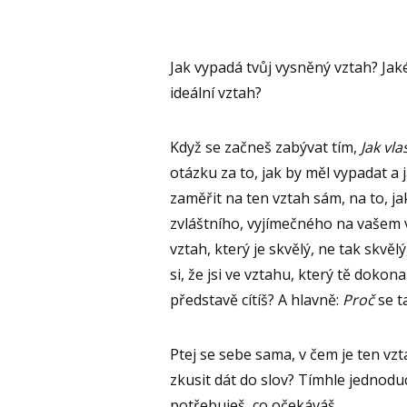
Jak vypadá tvůj vysněný vztah? Jak
ideální vztah?
Když se začneš zabývat tím,
Jak vl
otázku za to, jak by měl vypadat a 
zaměřit na ten vztah sám, na to, j
zvláštního, vyjímečného na vašem 
vztah, který je skvělý, ne tak skvělý
si, že jsi ve vztahu, který tě doko
představě cítíš? A hlavně:
Proč
se ta
Ptej se sebe sama, v čem je ten vzt
zkusit dát do slov? Tímhle jednodu
potřebuješ, co očekáváš.