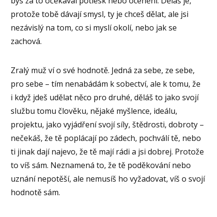
bys za to očekával potlesk nebo ocenění. Děláš je,
protože tobě dávají smysl, ty je chceš dělat, ale jsi
nezávislý na tom, co si myslí okolí, nebo jak se
zachová.
Zralý muž ví o své hodnotě. Jedná za sebe, ze sebe,
pro sebe – tím nenabádám k sobectví, ale k tomu, že
i když jdeš udělat něco pro druhé, děláš to jako svojí
službu tomu člověku, nějaké myšlence, ideálu,
projektu, jako vyjádření svojí síly, štědrosti, dobroty –
nečekáš, že tě poplácají po zádech, pochválí tě, nebo
ti jinak dají najevo, že tě mají rádi a jsi dobrej. Protože
to víš sám. Neznamená to, že tě poděkování nebo
uznání nepotěší, ale nemusíš ho vyžadovat, víš o svojí
hodnotě sám.