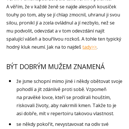
A věřím, že v každé ženě se najde alespoň kousíček
touhy po tom, aby se jí chlap zmocnil, uhranul ji svou
silou, pronikl jí a zcela ovládnul a jí nezbylo, než se
mu podvolit, odevzdat a v tom odevzdání najít
spalující vášeň a bouřlivou rozkoš. A tohle ten typický
hodný kluk neumí. Jak na to najdeš
tady>>
.
BÝT DOBRÝM MUŽEM ZNAMENÁ
že jsme schopní mimo jiné i někdy obětovat svoje
pohodlí a jít zdánlivě proti sobě. Vzpomeň
na pravěké lovce, kteří se prodírali houštím,
riskovali životy, aby nakrmili kmen. Takže to je
asi dobře, mít v repertoiru takovou vlastnost.
se někdy pokořit, nevystavovat na odiv své