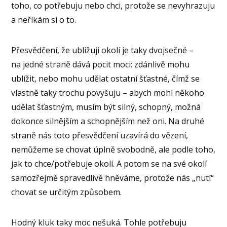
toho, co potřebuju nebo chci, protože se nevyhrazuju
a neříkám si o to.
Přesvědčení, že ubližuji okolí je taky dvojsečné –
na jedné straně dává pocit moci: zdánlivě mohu
ublížit, nebo mohu udělat ostatní šťastné, čímž se
vlastně taky trochu povyšuju – abych mohl někoho
udělat šťastným, musím být silný, schopný, možná
dokonce silnějším a schopnějším než oni. Na druhé
straně nás toto přesvědčení uzavírá do vězení,
nemůžeme se chovat úplně svobodně, ale podle toho,
jak to chce/potřebuje okolí. A potom se na své okolí
samozřejmě spravedlivě hněváme, protože nás „nutí“
chovat se určitým způsobem.
Hodný kluk taky moc nešuká. Tohle potřebuju