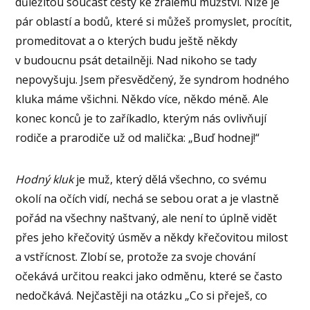
důležitou součást cesty ke zralému mužství. Níže je
pár oblastí a bodů, které si můžeš promyslet, procítit,
promeditovat a o kterých budu ještě někdy
v budoucnu psát detailněji. Nad nikoho se tady
nepovyšuju. Jsem přesvědčený, že syndrom hodného
kluka máme všichni. Někdo více, někdo méně. Ale
konec konců je to zaříkadlo, kterým nás ovlivňují
rodiče a prarodiče už od malička: „Buď hodnej!“
Hodný kluk
je muž, který dělá všechno, co svému
okolí na očích vidí, nechá se sebou orat a je vlastně
pořád na všechny naštvaný, ale není to úplně vidět
přes jeho křečovitý úsměv a někdy křečovitou milost
a vstřícnost. Zlobí se, protože za svoje chování
očekává určitou reakci jako odměnu, které se často
nedočkává. Nejčastěji na otázku „Co si přeješ, co