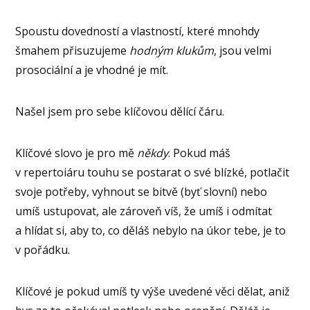
Spoustu dovedností a vlastností, které mnohdy
šmahem přisuzujeme
hodným klukům
, jsou velmi
prosociální a je vhodné je mít.
Našel jsem pro sebe klíčovou dělící čáru.
Klíčové slovo je pro mě
někdy
. Pokud máš
v repertoiáru touhu se postarat o své blízké, potlačit
svoje potřeby, vyhnout se bitvě (byť slovní) nebo
umíš ustupovat, ale zároveň víš, že umíš i odmítat
a hlídat si, aby to, co děláš nebylo na úkor tebe, je to
v pořádku.
Klíčové je pokud umíš ty výše uvedené věci dělat, aniž