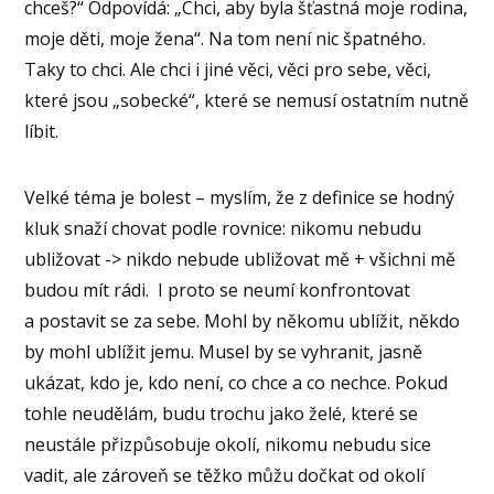
chceš?“ Odpovídá: „Chci, aby byla šťastná moje rodina,
moje děti, moje žena“. Na tom není nic špatného.
Taky to chci. Ale chci i jiné věci, věci pro sebe, věci,
které jsou „sobecké“, které se nemusí ostatním nutně
líbit.
Velké téma je bolest – myslím, že z definice se hodný
kluk snaží chovat podle rovnice: nikomu nebudu
ubližovat -> nikdo nebude ubližovat mě + všichni mě
budou mít rádi. I proto se neumí konfrontovat
a postavit se za sebe. Mohl by někomu ublížit, někdo
by mohl ublížit jemu. Musel by se vyhranit, jasně
ukázat, kdo je, kdo není, co chce a co nechce. Pokud
tohle neudělám, budu trochu jako želé, které se
neustále přizpůsobuje okolí, nikomu nebudu sice
vadit, ale zároveň se těžko můžu dočkat od okolí