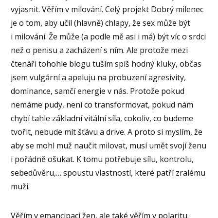
vyjasnit. Věřím v milování. Celý projekt Dobrý milenec
je o tom, aby učil (hlavně) chlapy, že sex může být
i milování. Že může (a podle mě asi i má) být víc o srdci
než o penisu a zacházení s ním. Ale protože mezi
čtenáři tohohle blogu tuším spíš hodný kluky, občas
jsem vulgární a apeluju na probuzení agresivity,
dominance, samčí energie v nás. Protože pokud
nemáme pudy, není co transformovat, pokud nám
chybí tahle základní vitální síla, cokoliv, co budeme
tvořit, nebude mít šťávu a drive. A proto si myslím, že
aby se mohl muž naučit milovat, musí umět svojí ženu
i pořádně ošukat. K tomu potřebuje sílu, kontrolu,
sebedůvěru,… spoustu vlastností, které patří zralému
muži.
Věřím v emancipaci žen, ale také věřím v polaritu.