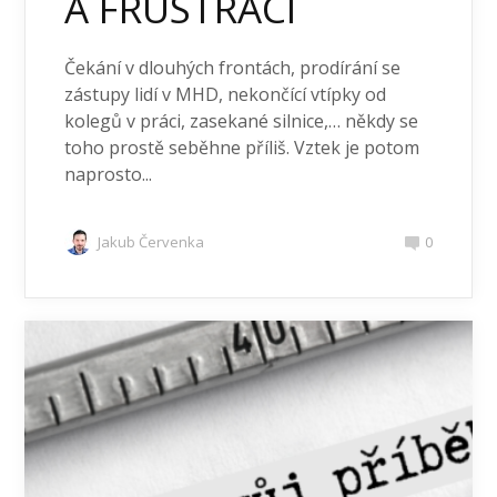
A FRUSTRACI
Čekání v dlouhých frontách, prodírání se
zástupy lidí v MHD, nekončící vtípky od
kolegů v práci, zasekané silnice,… někdy se
toho prostě seběhne příliš. Vztek je potom
naprosto...
Jakub Červenka
0