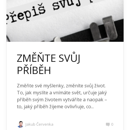
ZMĚŇTE SVŮJ
PŘÍBĚH
Změňte své myšlenky, změníte svůj život.
To, jak myslíte a vnímáte svět, určuje jaký
příběh svým životem vytváříte a naopak –
to, jaký příběh žijeme ovlivňuje, co...
Jakub Červenka
0